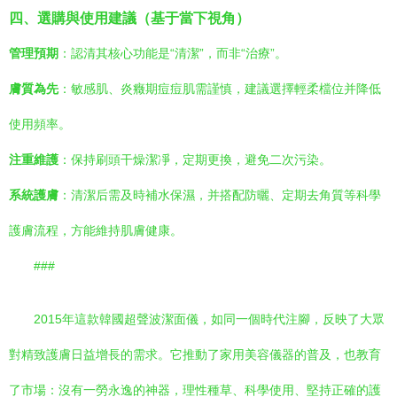
四、選購與使用建議（基于當下視角）
管理預期
：認清其核心功能是“清潔”，而非“治療”。
膚質為先
：敏感肌、炎癥期痘痘肌需謹慎，建議選擇輕柔檔位并降低
使用頻率。
注重維護
：保持刷頭干燥潔凈，定期更換，避免二次污染。
系統護膚
：清潔后需及時補水保濕，并搭配防曬、定期去角質等科學
護膚流程，方能維持肌膚健康。
###
2015年這款韓國超聲波潔面儀，如同一個時代注腳，反映了大眾
對精致護膚日益增長的需求。它推動了家用美容儀器的普及，也教育
了市場：沒有一勞永逸的神器，理性種草、科學使用、堅持正確的護