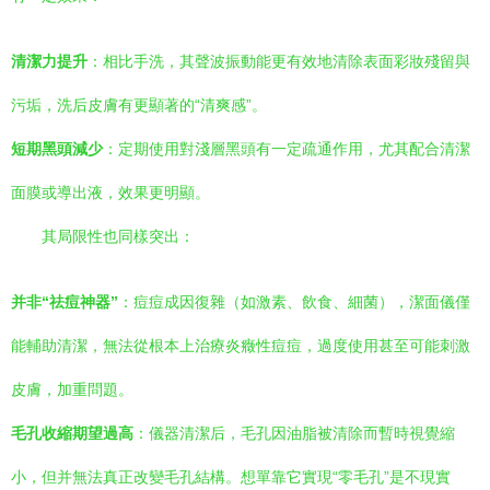
清潔力提升
：相比手洗，其聲波振動能更有效地清除表面彩妝殘留與
污垢，洗后皮膚有更顯著的“清爽感”。
短期黑頭減少
：定期使用對淺層黑頭有一定疏通作用，尤其配合清潔
面膜或導出液，效果更明顯。
其局限性也同樣突出：
并非“祛痘神器”
：痘痘成因復雜（如激素、飲食、細菌），潔面儀僅
能輔助清潔，無法從根本上治療炎癥性痘痘，過度使用甚至可能刺激
皮膚，加重問題。
毛孔收縮期望過高
：儀器清潔后，毛孔因油脂被清除而暫時視覺縮
小，但并無法真正改變毛孔結構。想單靠它實現“零毛孔”是不現實