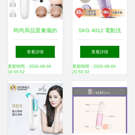
時尚與品質兼備的
SKG 4012 電動洗
毛孔清潔神器——
臉刷潔面儀深度評
查看詳情
查看詳情
AIibaba主題吸氣面
測 毛孔清潔神器還
更新時間：2026-08-04
更新時間：2026-08-04
16:55:52
20:50:33
罩，重塑清透美肌
是虛有其表？