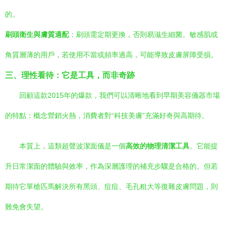
的。
刷頭衛生與膚質適配
：刷頭需定期更換，否則易滋生細菌。敏感肌或
角質層薄的用戶，若使用不當或頻率過高，可能導致皮膚屏障受損。
三、理性看待：它是工具，而非奇跡
回顧這款2015年的爆款，我們可以清晰地看到早期美容儀器市場
的特點：概念營銷火熱，消費者對“科技美膚”充滿好奇與高期待。
本質上，這類超聲波潔面儀是一個
高效的物理清潔工具
。它能提
升日常潔面的體驗與效率，作為深層護理的補充步驟是合格的。但若
期待它單槍匹馬解決所有黑頭、痘痘、毛孔粗大等復雜皮膚問題，則
難免會失望。